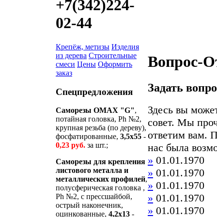
+7(342)224-
02-44
Крепёж, метизы
Изделия
из дерева
Строительные
Вопрос-О
смеси
Цены
Оформить
заказ
Задать вопро
Спецпредложения
Здесь вы може
Саморезы OMAX "G"
,
потайная головка, Ph №2,
совет. Мы про
крупная резьба (по дереву),
ответим вам. П
фосфатированные,
3,5x55
-
0,23 руб.
за шт.;
нас была возмо
»
01.01.1970
Саморезы для крепления
листового металла и
»
01.01.1970
металлических профилей
,
»
01.01.1970
полусферическая головка ,
»
01.01.1970
Ph №2, с прессшайбой,
острый наконечник,
»
01.01.1970
оцинкованные,
4,2x13
-