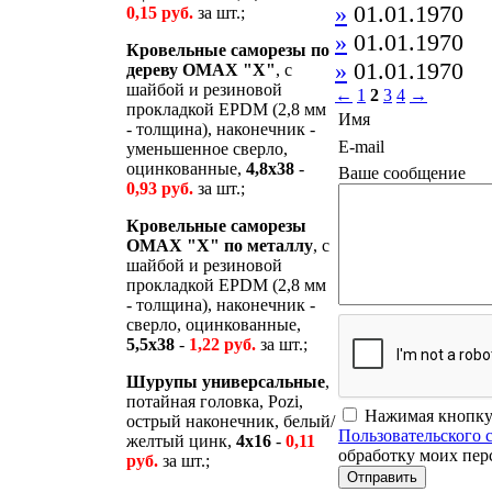
»
01.01.1970
0,15 руб.
за шт.;
»
01.01.1970
Кровельные саморезы по
»
01.01.1970
дереву OMAX "Х"
, с
шайбой и резиновой
←
1
2
3
4
→
прокладкой EPDM (2,8 мм
Имя
- толщина), наконечник -
E-mail
уменьшенное сверло,
оцинкованные,
4,8х38
-
Ваше сообщение
0,93 руб.
за шт.;
Кровельные саморезы
OMAX "Х" по металлу
, с
шайбой и резиновой
прокладкой EPDM (2,8 мм
- толщина), наконечник -
сверло, оцинкованные,
5,5x38
-
1,22 руб.
за шт.;
Шурупы универсальные
,
потайная головка, Pozi,
Нажимая кнопку
острый наконечник, белый/
Пользовательского 
желтый цинк,
4x16
-
0,11
обработку моих пе
руб.
за шт.;